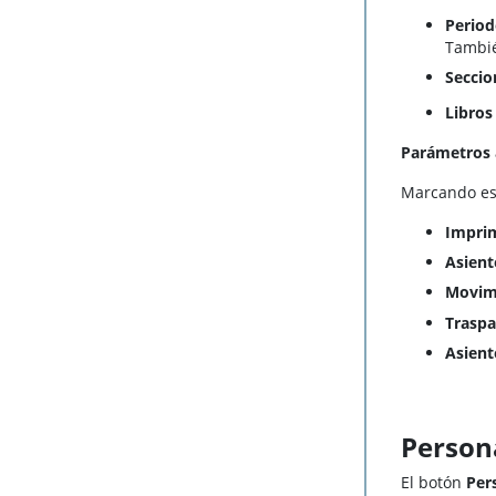
Perio
Tambié
Seccio
Libros
Parámetros
Marcando est
Imprim
Asient
Movim
Traspa
Asient
Persona
El botón
Per