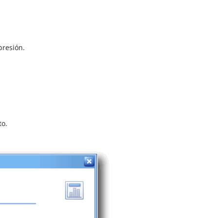
presión.
to.