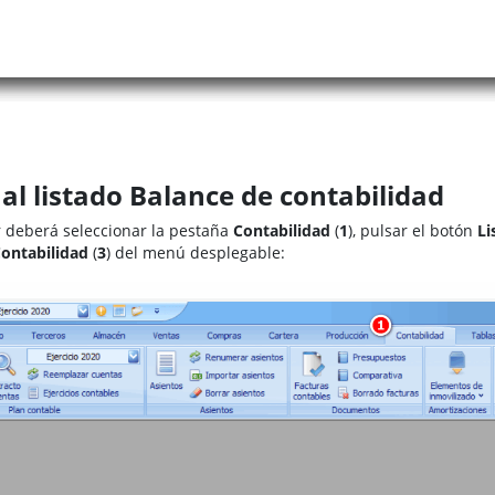
al listado Balance de contabilidad
 deberá seleccionar la pestaña
Contabilidad
(
1
), pulsar el botón
Li
Contabilidad
(
3
) del menú desplegable: