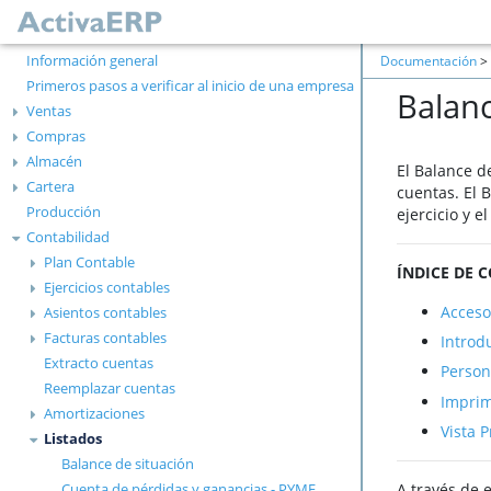
Información general
Documentación
>
Primeros pasos a verificar al inicio de una empresa
Balanc
Ventas
Compras
Almacén
El Balance d
Cartera
cuentas. El 
Producción
ejercicio y e
Contabilidad
Plan Contable
ÍNDICE DE 
Ejercicios contables
Acceso
Asientos contables
Facturas contables
Introd
Extracto cuentas
Person
Reemplazar cuentas
Imprim
Amortizaciones
Vista P
Listados
Balance de situación
A través de 
Cuenta de pérdidas y ganancias - PYME