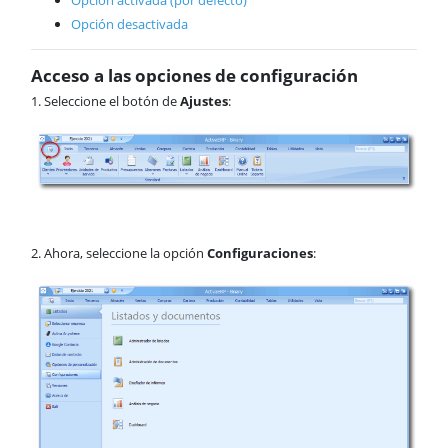
Opción activada (por defecto)
Adjuntar imágenes y archivos
Opción desactivada
en líneas de documentos
Ordenación de líneas en los
documentos
Acceso a las opciones de configuración
1. Seleccione el botón de
Ajustes
:
Almacén
Cartera
Producción
Contabilidad
AnyWhere
Órdenes de trabajo
Calendario
2. Ahora, seleccione la opción
Configuraciones
:
Comunes
ActivaConnect
Business Intelligence
Inbox
Funcionalidades comunes
Tablas
Soporte