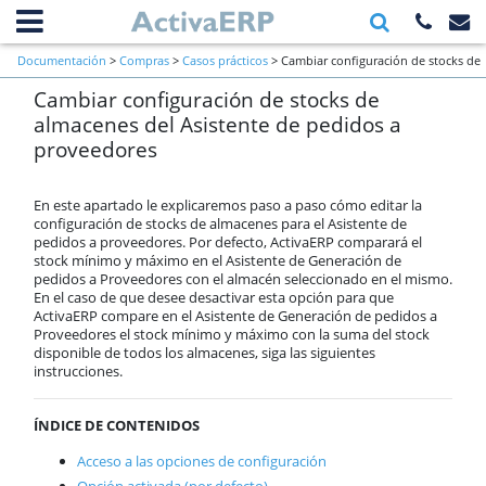
Información general
Documentación
>
Compras
>
Casos prácticos
> Cambiar configuración de stocks de
Primeros pasos a verificar al inicio
Cambiar configuración de stocks de
almacenes del Asistente de pedidos a proveedores
de una empresa
almacenes del Asistente de pedidos a
Ventas
proveedores
Compras
Proveedores
Prepedidos
En este apartado le explicaremos paso a paso cómo editar la
Pedidos a proveedores
configuración de stocks de almacenes para el Asistente de
pedidos a proveedores. Por defecto, ActivaERP comparará el
Albaranes de proveedores
stock mínimo y máximo en el Asistente de Generación de
Facturas de proveedor
pedidos a Proveedores con el almacén seleccionado en el mismo.
Documentos recientes
En el caso de que desee desactivar esta opción para que
Casos prácticos
ActivaERP compare en el Asistente de Generación de pedidos a
Proveedores el stock mínimo y máximo con la suma del stock
Crear un nuevo lote desde un
disponible de todos los almacenes, siga las siguientes
albarán de proveedor
instrucciones.
Configuración de IRPF para su
aplicación en procesos de
compras paso a paso
ÍNDICE DE CONTENIDOS
Cambiar configuración de
stocks de almacenes del
Asistente de pedidos a
Acceso a las opciones de configuración
proveedores