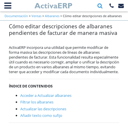
Información general
Documentación
>
Ventas
>
Albaranes
> Cómo editar descripciones de albaranes
Primeros pasos a verificar al inicio
Cómo editar descripciones de albaranes
pendientes de facturar de manera masiva
de una empresa
pendientes de facturar de manera masiva
Ventas
Contactos
Clientes
ActivaERP incorpora una utilidad que permite modificar de
Presupuestos
forma masiva las descripciones de líneas de albaranes
pendientes de facturar. Esta funcionalidad resulta especialmente
Pedido de cliente
útil cuando es necesario corregir, ampliar o unificar la descripción
Albaranes
de un producto en varios albaranes al mismo tiempo, evitando
Generar albaranes de cliente a
tener que acceder y modificar cada documento individualmente.
partir de una O.T.
Generar albaranes a cliente a
partir de albaranes de
ÍNDICE DE CONTENIDOS
proveedor
Configuración firma digital con
Acceder a Actualizar albaranes
tabletas Wacom
Filtrar los albaranes
Cambiar serie
Actualizar las descripciones
Portes automáticos
Añadir texto como sufijo
Tipos de validación de NIF con
AEAT
Calificación VeriFactu