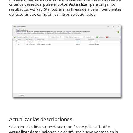
Maquinaria
criterios deseados, pulse el botón
Actualizar
para cargar los
Borrar documentos
resultados. ActivaERP mostrará las líneas de albarán pendientes
Documentos recientes
de facturar que cumplan los filtros seleccionados:
B2B
Casos prácticos
Compras
Almacén
Cartera
Producción
Contabilidad
AnyWhere
Órdenes de trabajo
Calendario
Comunes
ActivaConnect
Business Intelligence
Inbox
Funcionalidades comunes
Actualizar las descripciones
Tablas
Seleccione las líneas que desea modificar y pulse el botón
Soporte
Actualizar descripciones
. Se abrirá una nueva ventana en la