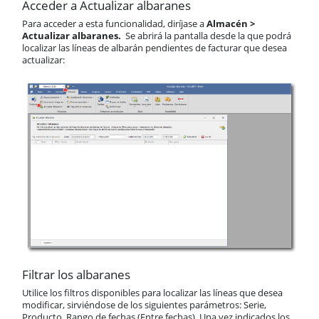
Acceder a Actualizar albaranes
Cómo editar el Precio de coste
Para acceder a esta funcionalidad, diríjase a
Almacén >
en Pedidos y Albaranes de
Ventas
Actualizar albaranes.
Se abrirá la pantalla desde la que podrá
localizar las líneas de albarán pendientes de facturar que desea
Cómo editar descripciones de
actualizar:
albaranes pendientes de
facturar de manera masiva
Facturas
Cuotas periódicas
TPV
Previsión Semanal
Anticipos
Prioridad de aplicación de
descuentos
Prioridad de aplicación de tarifas
Precios especiales
U.D.S.
Vendedores
Rutas
Filtrar los albaranes
Reservas
Transportistas
Utilice los filtros disponibles para localizar las líneas que desea
modificar, sirviéndose de los siguientes parámetros: Serie,
Operarios
Producto, Rango de fechas (Entre fechas). Una vez indicados los