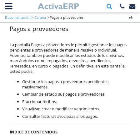
Información general
Documentación
>
Cartera
> Pagos a proveedores
Primeros pasos a verificar al inicio
Pagos a proveedores
de una empresa
Ventas
Compras
La pantalla Pagos a proveedores le permite gestionar los pagos
Almacén
pendientes a proveedores de manera masiva o individual.
Además, también puede modificar los estados de los mismos,
Cartera
marcándolos como impagados, devueltos, pendientes,
Casos prácticos
remesados, en curso o pagados. En definitiva, en esta pantalla,
Cobros a clientes
usted podrá:
Remesas bancarias
Gestionar los pagos a proveedores pendientes
Cobros masivos
masivamente.
Pagos a proveedores
Cambiar de estado sus pagos a proveedores.
Imprimir recibos
Fraccionar recibos.
Producción
Visualizar, crear o modificar vencimientos.
Contabilidad
Consultar facturas asociadas a los pagos.
AnyWhere
Órdenes de trabajo
ÍNDICE DE CONTENIDOS
Calendario