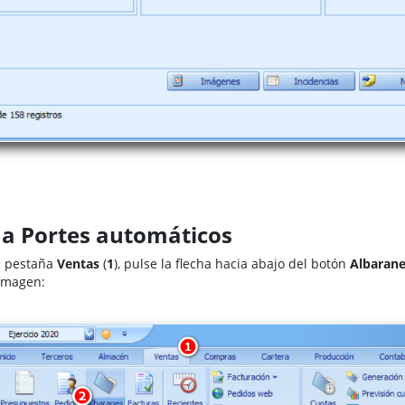
 a Portes automáticos
a pestaña
Ventas
(
1
), pulse la flecha hacia abajo del botón
Albaran
 imagen: