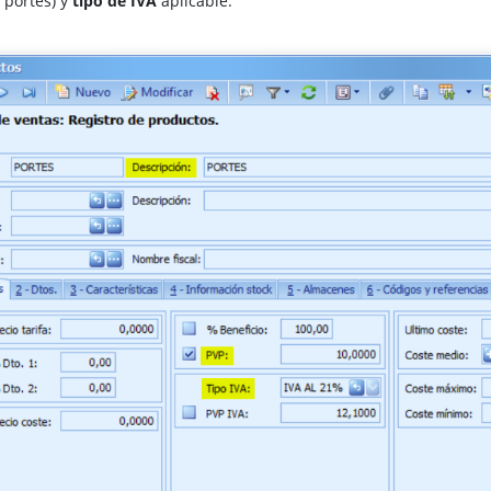
 portes) y
tipo de IVA
aplicable: