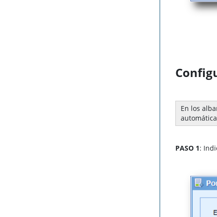
Config
En los alba
automátic
PASO 1
: Ind