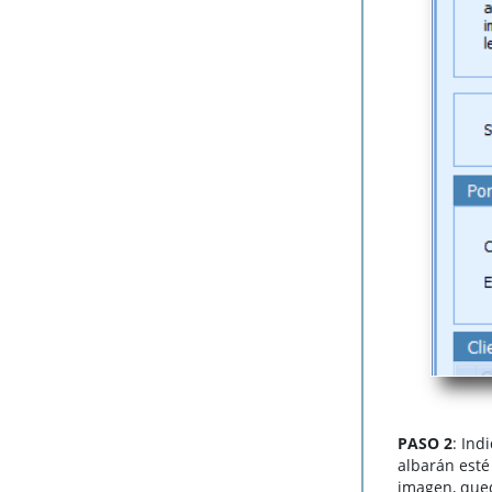
PASO 2
: Ind
albarán esté
imagen, qued