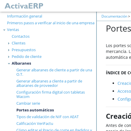
Información general
Documentación
>
Primeros pasos a verificar al inicio de una empresa
Porte
Ventas
Contactos
Clientes
Los portes so
Presupuestos
mercancía. L
Pedido de cliente
automática e
Albaranes
Generar albaranes de cliente a partir de una
ÍNDICE DE 
O.T.
Generar albaranes a cliente a partir de
Creaci
albaranes de proveedor
Acceso
Configuración firma digital con tabletas
Wacom
Config
Cambiar serie
Portes automáticos
Creació
Tipos de validación de NIF con AEAT
Calificación VeriFactu
Antes de con
Cómo editar el Precio de coste en Pedidos y