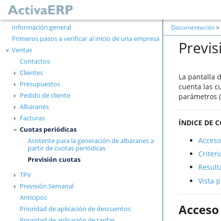
Información general
Documentación
>
Primeros pasos a verificar al inicio de una empresa
Previs
Ventas
Contactos
Clientes
La pantalla 
Presupuestos
cuenta las c
Pedido de cliente
parámetros (t
Albaranes
Facturas
ÍNDICE DE 
Cuotas periódicas
Acceso
Asistente para la generación de albaranes a
partir de cuotas periódicas
Criter
Previsión cuotas
Result
TPV
Vista 
Previsión Semanal
Anticipos
Acceso
Prioridad de aplicación de descuentos
Prioridad de aplicación de tarifas