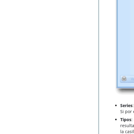
Series
Si por
Tipos
:
result
la cas