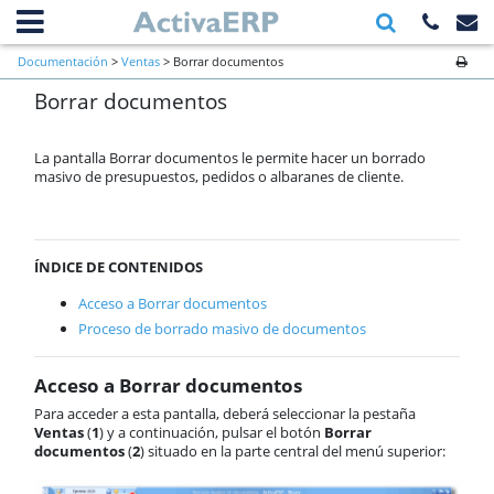
Información general
Documentación
>
Ventas
> Borrar documentos
Primeros pasos a verificar al inicio
Borrar documentos
de una empresa
Ventas
Contactos
La pantalla Borrar documentos le permite hacer un borrado
Clientes
masivo de presupuestos, pedidos o albaranes de cliente.
Presupuestos
Pedido de cliente
Albaranes
ÍNDICE DE CONTENIDOS
Facturas
Cuotas periódicas
Acceso a Borrar documentos
TPV
Proceso de borrado masivo de documentos
Previsión Semanal
Anticipos
Acceso a Borrar documentos
Prioridad de aplicación de
descuentos
Para acceder a esta pantalla, deberá seleccionar la pestaña
Prioridad de aplicación de tarifas
Ventas
(
1
) y a continuación, pulsar el botón
Borrar
documentos
(
2
) situado en la parte central del menú superior:
Precios especiales
U.D.S.