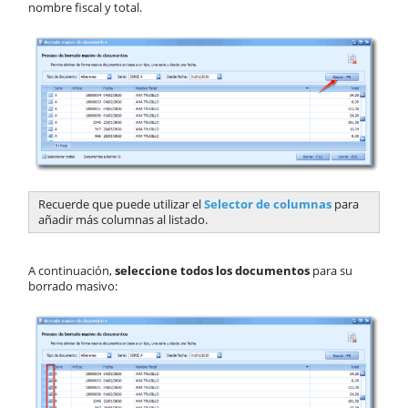
nombre fiscal y total.
Business Intelligence
Inbox
Funcionalidades comunes
Tablas
Soporte
Recuerde que puede utilizar el
Selector de columnas
para
añadir más columnas al listado.
A continuación,
seleccione todos los documentos
para su
borrado masivo: