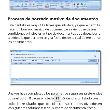
Vendedores
Rutas
Reservas
Proceso de borrado masivo de documentos
Transportistas
Operarios
Esta pantalla es muy útil a la vez que intuitiva, ya que le permite
hacer un borrado masivo de documentos sirviéndose de tres
Maquinaria
condiciones principales: el tipo de documentos que desea borrar,
Borrar documentos
la serie a la que pertenecen y la fecha desde la cual quiere borrar
Documentos recientes
los documentos.
B2B
Casos prácticos
Compras
Almacén
Cartera
Producción
Contabilidad
AnyWhere
Órdenes de trabajo
Una vez haya completado los parámetros según sus preferencias
Calendario
pulse el botón
Buscar
o la tecla
. Obtendrá un listado con
F8
Comunes
todos los resultados que coincidan con sus criterios, divididos en
ActivaConnect
las siguientes columnas: serie, número de documento, fecha,