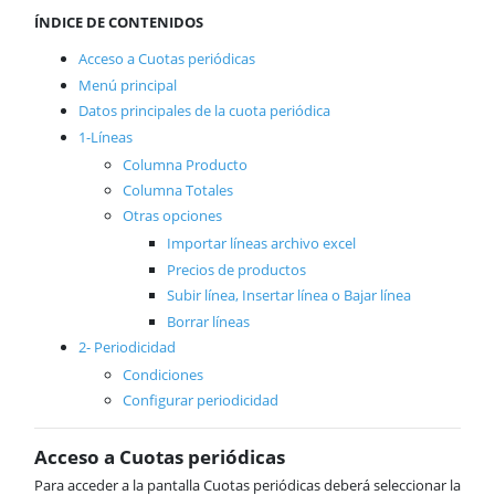
Vendedores
ÍNDICE DE CONTENIDOS
Rutas
Reservas
Acceso a Cuotas periódicas
Transportistas
Menú principal
Operarios
Datos principales de la cuota periódica
Maquinaria
1-Líneas
Borrar documentos
Columna Producto
Documentos recientes
Columna Totales
B2B
Otras opciones
Casos prácticos
Importar líneas archivo excel
Compras
Precios de productos
Almacén
Subir línea, Insertar línea o Bajar línea
Cartera
Borrar líneas
Producción
2- Periodicidad
Contabilidad
Condiciones
AnyWhere
Configurar periodicidad
Órdenes de trabajo
Calendario
Acceso a Cuotas periódicas
Comunes
ActivaConnect
Para acceder a la pantalla Cuotas periódicas deberá seleccionar la