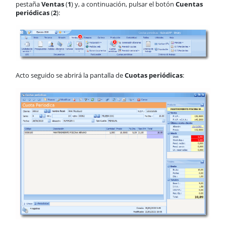
pestaña
Ventas
(
1
) y, a continuación, pulsar el botón
Cuentas
Business Intelligence
periódicas
(
2
):
Inbox
Funcionalidades comunes
Tablas
Soporte
Acto seguido se abrirá la pantalla de
Cuotas periódicas
: