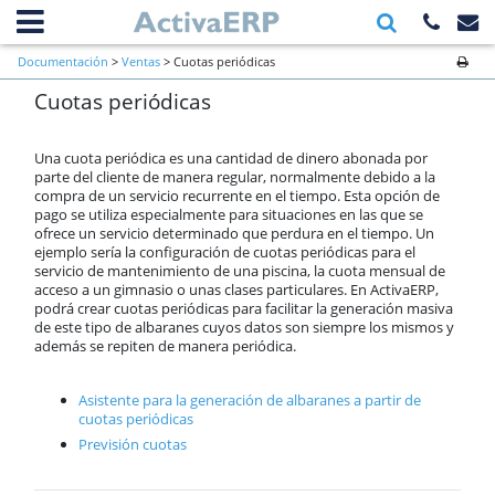
Información general
Documentación
>
Ventas
> Cuotas periódicas
Primeros pasos a verificar al inicio
Cuotas periódicas
de una empresa
Ventas
Contactos
Una cuota periódica es una cantidad de dinero abonada por
Clientes
parte del cliente de manera regular, normalmente debido a la
compra de un servicio recurrente en el tiempo. Esta opción de
Presupuestos
pago se utiliza especialmente para situaciones en las que se
Pedido de cliente
ofrece un servicio determinado que perdura en el tiempo. Un
Albaranes
ejemplo sería la configuración de cuotas periódicas para el
servicio de mantenimiento de una piscina, la cuota mensual de
Facturas
acceso a un gimnasio o unas clases particulares. En ActivaERP,
Cuotas periódicas
podrá crear cuotas periódicas para facilitar la generación masiva
TPV
de este tipo de albaranes cuyos datos son siempre los mismos y
Previsión Semanal
además se repiten de manera periódica.
Anticipos
Prioridad de aplicación de
Asistente para la generación de albaranes a partir de
descuentos
cuotas periódicas
Prioridad de aplicación de tarifas
Previsión cuotas
Precios especiales
U.D.S.