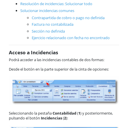
Información)
Resolución de incidencias: Solucionar todo
Incidencias contables
Solucionar incidencias comunes
Intrastat
Contrapartida de cobro o pago no definida
Casos prácticos
Factura no contabilizada
AnyWhere
Sección no definida
Órdenes de trabajo
Ejercicio relacionado con fecha no encontrado
Calendario
Comunes
Acceso a Incidencias
ActivaConnect
Podrá acceder a las incidencias contables de dos formas:
Business Intelligence
Inbox
Desde el botón en la parte superior de la cinta de opciones:
Funcionalidades comunes
Tablas
Soporte
Seleccionando la pestaña
Contabilidad
(
1
) y posteriormente,
pulsando el botón
Incidencias
(
2
):