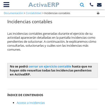
Información general
Documentación
>
Contabilidad
> Incidencias contables
Primeros pasos a verificar al inicio
Incidencias contables
de una empresa
Ventas
Compras
Las incidencias contables generadas durante el ejercicio de su
Almacén
actividad aparecerán detalladas en la pantalla Incidencias como
pendientes de solucionar. A continuación, le explicaremos cómo
Cartera
consultarlas, solucionarlas y cuáles son las incidencias más
Producción
comunes.
Contabilidad
Plan Contable
Ejercicios contables
No se podrá
cerrar un ejercicio contable
hasta que no
Asientos contables
hayan sido resueltas todas las incidencias pendientes
Facturas contables
en ActivaERP.
Extracto cuentas
Reemplazar cuentas
Amortizaciones
Listados
ÍNDICE DE CONTENIDOS
Presupuestos contables
Acceso a Incidencias
SII (Suministro Inmediato de