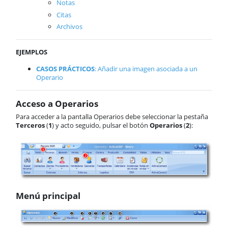
Notas
Business Intelligence
Citas
Inbox
Archivos
Funcionalidades comunes
Tablas
Soporte
EJEMPLOS
CASOS PRÁCTICOS
: Añadir una imagen asociada a un
Operario
Acceso a Operarios
Para acceder a la pantalla Operarios debe seleccionar la pestaña
Terceros
(
1
) y acto seguido, pulsar el botón
Operarios
(
2
):
Menú principal