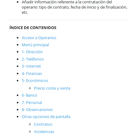
Añadir información referente a la contratación del
Vendedores
operario: tipo de contrato, fecha de inicio y de finalización,
Rutas
etc.
Reservas
Transportistas
ÍNDICE DE CONTENIDOS
Operarios
Maquinaria
Acceso a Operarios
Borrar documentos
Menú principal
Documentos recientes
1- Dirección
B2B
2- Teléfonos
Casos prácticos
3- Internet
Compras
4- Finanzas
Almacén
5- Económicos
Cartera
Precio coste y venta
Producción
6- Banco
Contabilidad
7- Personal
AnyWhere
8- Observaciones
Órdenes de trabajo
Otras opciones de pantalla
Calendario
Contratos
Comunes
Incidencias
ActivaConnect