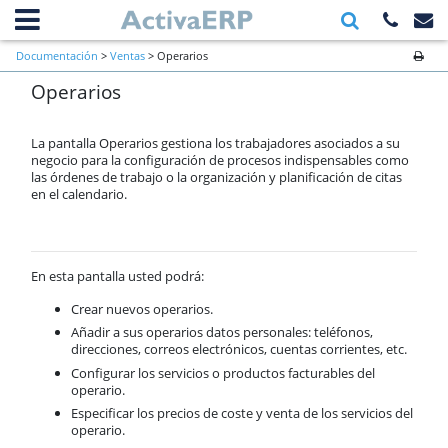
Información general
Documentación
>
Ventas
> Operarios
Primeros pasos a verificar al inicio
Operarios
de una empresa
Ventas
Contactos
La pantalla Operarios gestiona los trabajadores asociados a su
Clientes
negocio para la configuración de procesos indispensables como
las órdenes de trabajo o la organización y planificación de citas
Presupuestos
en el calendario.
Pedido de cliente
Albaranes
Facturas
Cuotas periódicas
En esta pantalla usted podrá:
TPV
Crear nuevos operarios.
Previsión Semanal
Añadir a sus operarios datos personales: teléfonos,
Anticipos
direcciones, correos electrónicos, cuentas corrientes, etc.
Prioridad de aplicación de
descuentos
Configurar los servicios o productos facturables del
operario.
Prioridad de aplicación de tarifas
Precios especiales
Especificar los precios de coste y venta de los servicios del
operario.
U.D.S.