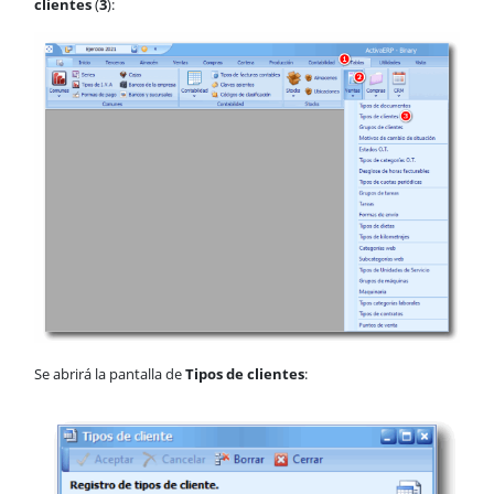
clientes
(
3
):
Tipos de documentos
Tipos de clientes
Grupos de clientes
Estados O.T.
Tipos de categorías O.T.
Tipos de cuotas periódicas
Grupos de tareas
Tareas
Formas de envío
Tipos de dietas
Tipos de kilometrajes
Tipos de Unidades de Servicio
Grupos de máquinas
Maquinaria
Tipos de categorías laborales
Se abrirá la pantalla de
Tipos de clientes
:
Tipos de contratos
Puntos de venta
Presentadores
Compras
CRM