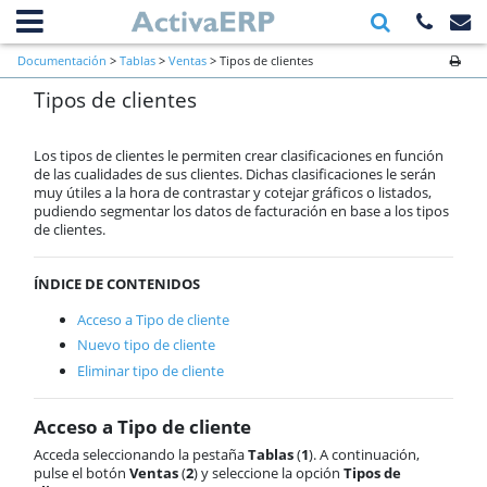
Información general
Documentación
>
Tablas
>
Ventas
> Tipos de clientes
Primeros pasos a verificar al inicio
Tipos de clientes
de una empresa
Ventas
Compras
Los tipos de clientes le permiten crear clasificaciones en función
Almacén
de las cualidades de sus clientes. Dichas clasificaciones le serán
muy útiles a la hora de contrastar y cotejar gráficos o listados,
Cartera
pudiendo segmentar los datos de facturación en base a los tipos
Producción
de clientes.
Contabilidad
AnyWhere
ÍNDICE DE CONTENIDOS
Órdenes de trabajo
Calendario
Acceso a Tipo de cliente
Comunes
Nuevo tipo de cliente
ActivaConnect
Eliminar tipo de cliente
Business Intelligence
Inbox
Acceso a Tipo de cliente
Funcionalidades comunes
Acceda seleccionando la pestaña
Tablas
(
1
). A continuación,
Tablas
pulse el botón
Ventas
(
2
) y seleccione la opción
Tipos de
Ventas