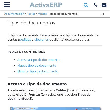
Información general
Documentación
>
Tablas
>
Ventas
> Tipos de documentos
Primeros pasos a verificar al inicio
Tipos de documentos
de una empresa
Ventas
Compras
El tipo de documento hace referencia al tipo de documento de
Almacén
ventas (
pedidos
o
albaranes
de cliente) que se va a crear.
Cartera
Producción
ÍNDICE DE CONTENIDOS
Contabilidad
Acceso a Tipo de documento
AnyWhere
Nuevo tipo de documento
Órdenes de trabajo
Calendario
Eliminar tipo de documento
Comunes
ActivaConnect
Acceso a Tipo de documento
Business Intelligence
Acceda seleccionando la pestaña
Tablas
(
1
). A continuación,
Inbox
pulse el botón
Ventas
(
2
) y seleccione la opción
Tipos de
Funcionalidades comunes
documentos
(
3
):
Tablas
Ventas