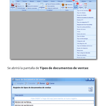
Tipos de documentos
Tipos de clientes
Grupos de clientes
Estados O.T.
Tipos de categorías O.T.
Tipos de cuotas periódicas
Grupos de tareas
Tareas
Formas de envío
Tipos de dietas
Tipos de kilometrajes
Tipos de Unidades de Servicio
Grupos de máquinas
Se abrirá la pantalla de
Tipos de documentos de ventas
:
Maquinaria
Tipos de categorías laborales
Tipos de contratos
Puntos de venta
Presentadores
Compras
CRM