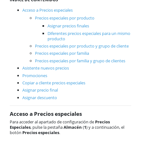
Vendedores
Rutas
Acceso a Precios especiales
Reservas
Precios especiales por producto
Transportistas
Asignar precios finales
Operarios
Diferentes precios especiales para un mismo
Maquinaria
producto
Borrar documentos
Precios especiales por producto y grupo de cliente
Documentos recientes
Precios especiales por familia
B2B
Precios especiales por familia y grupo de clientes
Casos prácticos
Asistente nuevos precios
Compras
Promociones
Almacén
Copiar a cliente precios especiales
Cartera
Asignar precio final
Producción
Asignar descuento
Contabilidad
AnyWhere
Acceso a Precios especiales
Órdenes de trabajo
Para acceder al apartado de configuración de
Precios
Calendario
Especiales
, pulse la pestaña
Almacén
(
1
) y a continuación, el
Comunes
botón
Precios especiales
.
ActivaConnect