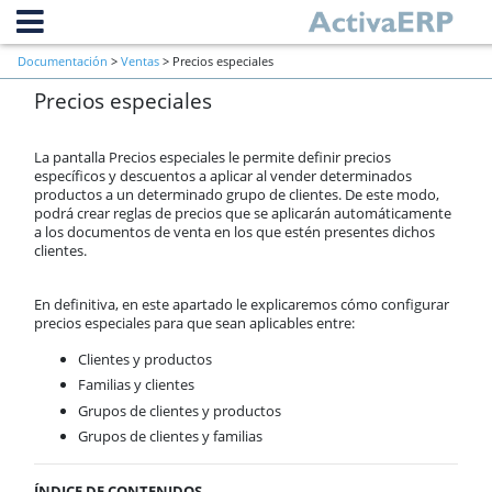
Información general
Documentación
>
Ventas
> Precios especiales
Primeros pasos a verificar al inicio
Precios especiales
de una empresa
Ventas
Contactos
La pantalla Precios especiales le permite definir precios
Clientes
específicos y descuentos a aplicar al vender determinados
productos a un determinado grupo de clientes. De este modo,
Presupuestos
podrá crear reglas de precios que se aplicarán automáticamente
Pedido de cliente
a los documentos de venta en los que estén presentes dichos
Albaranes
clientes.
Facturas
Cuotas periódicas
En definitiva, en este apartado le explicaremos cómo configurar
TPV
precios especiales para que sean aplicables entre:
Previsión Semanal
Clientes y productos
Anticipos
Familias y clientes
Prioridad de aplicación de
descuentos
Grupos de clientes y productos
Prioridad de aplicación de tarifas
Grupos de clientes y familias
Precios especiales
U.D.S.
ÍNDICE DE CONTENIDOS