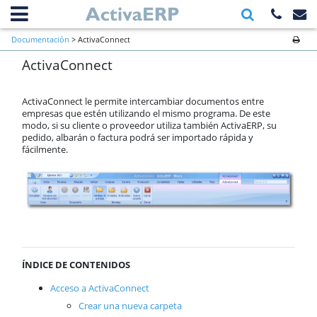
Información general
Documentación
> ActivaConnect
Primeros pasos a verificar al inicio
ActivaConnect
de una empresa
Ventas
Compras
ActivaConnect le permite intercambiar documentos entre
Almacén
empresas que estén utilizando el mismo programa. De este
modo, si su cliente o proveedor utiliza también ActivaERP, su
Cartera
pedido, albarán o factura podrá ser importado rápida y
Producción
fácilmente.
Contabilidad
AnyWhere
Órdenes de trabajo
Calendario
Comunes
ActivaConnect
Business Intelligence
ÍNDICE DE CONTENIDOS
Inbox
Funcionalidades comunes
Acceso a ActivaConnect
Tablas
Crear una nueva carpeta
Soporte