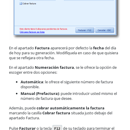
B2B
Casos prácticos
Compras
Almacén
Cartera
Producción
Contabilidad
En el apartado
Factura
aparecerá por defecto la
fecha
del día
AnyWhere
de hoy para su generación. Modifíquela en caso de que quisiera
Órdenes de trabajo
que se reflejara otra fecha.
Calendario
En el apartado
Numeración factura
, se le ofrece la opción de
Comunes
escoger entre dos opciones:
ActivaConnect
Business Intelligence
Automática
: le ofrece el siguiente número de factura
disponible.
Inbox
Manual (Prefactura)
: puede introducir usted mismo el
Funcionalidades comunes
número de factura que desee.
Tablas
Soporte
Además, puede
cobrar automáticamente la factura
marcando la casilla
Cobrar factura
situada justo debajo del
apartado Factura.
Pulse
Facturar
o la tecla
de su teclado para terminar el
F12