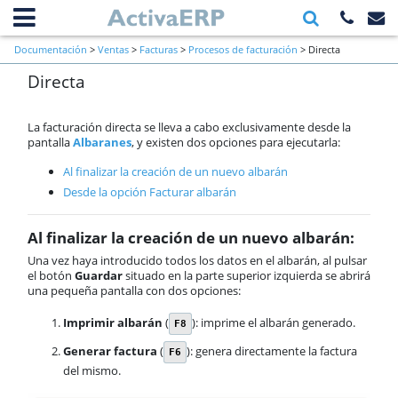
Información general
Documentación
>
Ventas
>
Facturas
>
Procesos de facturación
> Directa
Primeros pasos a verificar al inicio
Directa
de una empresa
Ventas
Contactos
La facturación directa se lleva a cabo exclusivamente desde la
Clientes
pantalla
Albaranes
, y existen dos opciones para ejecutarla:
Presupuestos
Al finalizar la creación de un nuevo albarán
Pedido de cliente
Desde la opción Facturar albarán
Albaranes
Facturas
Al finalizar la creación de un nuevo albarán:
Procesos de facturación
Directa
Una vez haya introducido todos los datos en el albarán, al pulsar
el botón
Guardar
situado en la parte superior izquierda se abrirá
Por lotes
una pequeña pantalla con dos opciones:
Procesos de cobro
VeriFactu
Imprimir albarán
(
): imprime el albarán generado.
F8
Generar rectificativa
Generar factura
(
): genera directamente la factura
F6
Factura Electrónica (FACe)
del mismo.
Validación de facturas