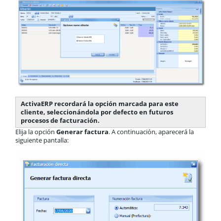
Impresión de facturas
Configuración firma digital con
tabletas Wacom
Calificación VeriFactu
Cuotas periódicas
TPV
Previsión Semanal
Anticipos
Prioridad de aplicación de
descuentos
ActivaERP recordará la opción marcada para este
Prioridad de aplicación de tarifas
cliente, seleccionándola por defecto en futuros
Precios especiales
procesos de facturación.
U.D.S.
Elija la opción
Generar factura
. A continuación, aparecerá la
Vendedores
siguiente pantalla:
Rutas
Reservas
Transportistas
Operarios
Maquinaria
Borrar documentos
Documentos recientes