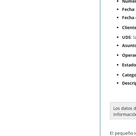
Núme
Fecha
Fecha 
Client
UDS
: 
Asunt
Operari
Estad
Catego
Descri
Los datos 
informació
El pequeño ic