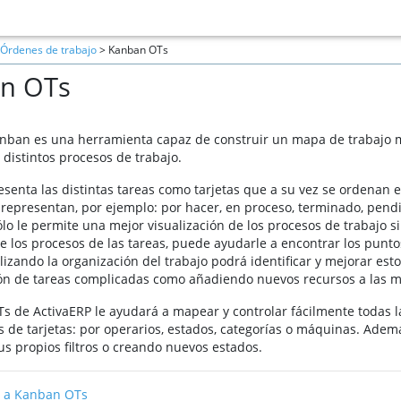
Órdenes de trabajo
> Kanban OTs
n OTs
anban es una herramienta capaz de construir un mapa de trabajo m
s distintos procesos de trabajo.
resenta las distintas tareas como tarjetas que a su vez se ordenan
representan, por ejemplo: por hacer, en proceso, terminado, pendie
ólo le permite una mejor visualización de los procesos de trabajo
 los procesos de las tareas, puede ayudarle a encontrar los punt
lizando la organización del trabajo podrá identificar y mejorar es
ón de tareas complicadas como añadiendo nuevos recursos a las 
s de ActivaERP le ayudará a mapear y controlar fácilmente todas la
 de tarjetas: por operarios, estados, categorías o máquinas. Ademá
s propios filtros o creando nuevos estados.
 a Kanban OTs