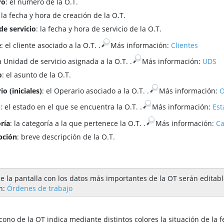
ro
: el número de la O.T.
: la fecha y hora de creación de la O.T.
de servicio
: la fecha y hora de servicio de la O.T.
e
: el cliente asociado a la O.T.
.
Más información:
Clientes
la Unidad de servicio asignada a la O.T.
.
Más información:
UDS
o
: el asunto de la O.T.
o (iniciales)
: el Operario asociado a la O.T.
.
Más información:
O
o
: el estado en el que se encuentra la O.T.
.
Más información:
Est
ría
: la categoría a la que pertenece la O.T.
.
Más información:
Ca
pción
: breve descripción de la O.T.
de la pantalla con los datos más importantes de la OT serán editab
n:
Órdenes de trabajo
ono de la OT indica mediante distintos colores la situación de la f