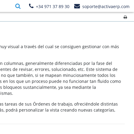
+34 971 37 89 30
soporte@activaerp.com
uy visual a través del cual se consiguen gestionar con más
 en columnas, generalmente diferenciadas por la fase del
ntes de revisar, errores, solucionado, etc. Este sistema de
 si no que también, si se mapean minuciosamente todos los
os en los que un proceso puede no funcionar tan fluido como
tos bloqueos sustancialmente, ya sea mediante la
mismas.
s tareas de sus Órdenes de trabajo, ofreciéndole distintas
s, podrá personalizar la vista creando nuevas categorías,