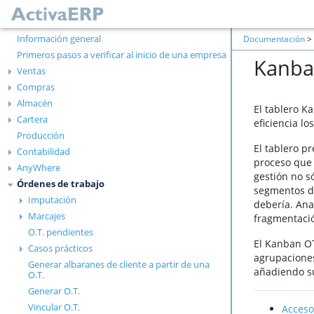
Información general
Documentación
>
Primeros pasos a verificar al inicio de una empresa
Kanba
Ventas
Compras
Almacén
El tablero K
Cartera
eficiencia lo
Producción
El tablero p
Contabilidad
proceso que 
AnyWhere
gestión no s
Órdenes de trabajo
segmentos de
Imputación
debería. Ana
Marcajes
fragmentaci
O.T. pendientes
El Kanban OT
Casos prácticos
agrupaciones
Generar albaranes de cliente a partir de una
añadiendo su
O.T.
Generar O.T.
Vincular O.T.
Acceso