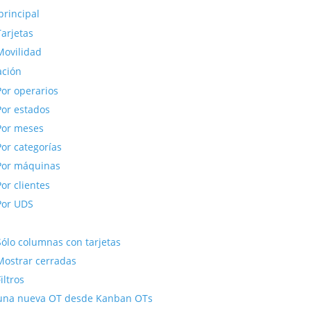
rincipal
Tarjetas
Movilidad
ación
Por operarios
Por estados
Por meses
Por categorías
Por máquinas
Por clientes
Por UDS
Sólo columnas con tarjetas
Mostrar cerradas
iltros
una nueva OT desde Kanban OTs