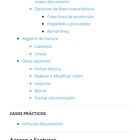
nuevo documento
Tickets
Opciones de línea nueva factura
Inventarios
Crear línea de promoción
Intercambios almacenes
Prepedido a proveedor
Prepedidos a proveedores
Borrar línea
Casos prácticos
Registro de Factura
Órdenes de trabajo
Cabecera
Calendario
Líneas
Comunes
Otras opciones
ActivaConnect
Firmar factura
Business Intelligence
Realizar o Modificar cobro
Inbox
Imprimir
Funcionalidades comunes
Tablas
Borrar
Soporte
Pausar sincronización
CASOS PRÁCTICOS:
Firma de documentos
Acceso a Facturas