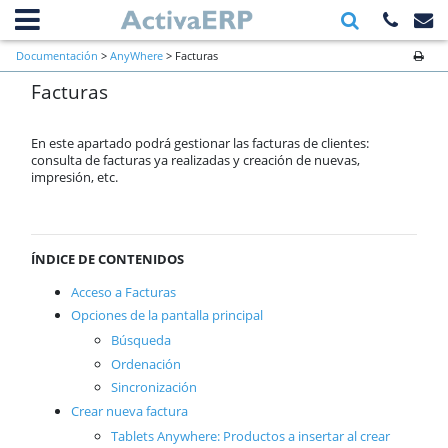
Información general
Documentación
>
AnyWhere
> Facturas
Primeros pasos a verificar al inicio
Facturas
de una empresa
Ventas
Compras
En este apartado podrá gestionar las facturas de clientes:
Almacén
consulta de facturas ya realizadas y creación de nuevas,
impresión, etc.
Cartera
Producción
Contabilidad
AnyWhere
ÍNDICE DE CONTENIDOS
Tablets Anywhere
Inicio
Acceso a Facturas
Clientes
Opciones de la pantalla principal
Productos
Búsqueda
Órdenes de trabajo
Ordenación
Pedidos
Sincronización
Rutas
Crear nueva factura
Albaranes
Tablets Anywhere: Productos a insertar al crear
Facturas